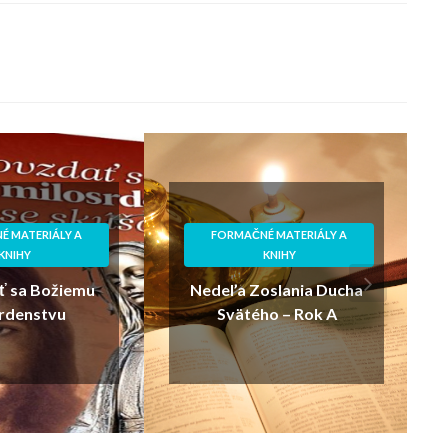
É MATERIÁLY A
FORMAČNÉ MATERIÁLY A
KNIHY
KNIHY
 sa Božiemu
Nedel’a Zoslania Ducha
rdenstvu
Svätého – Rok A