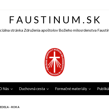
F A U S T I N U M . S K
ciálna stránka Združenia apoštolov Božieho milosrdenstva Faust
O Nás
Duchovná cesta
Formačné materiály
Publiká
EDEĽA – ROK A